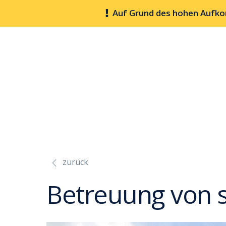
Skip
Auf Grund des hohen Aufko
to
content
zurück
Betreuung von s